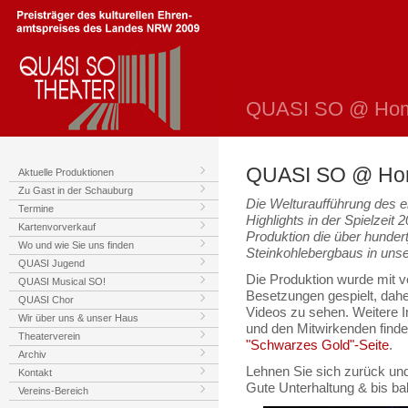
QUASI SO @ Ho
QUASI SO @ Hom
Aktuelle Produktionen
Zu Gast in der Schauburg
Die Welturaufführung des 
Termine
Highlights in der Spielzeit
Kartenvorverkauf
Produktion die über hundert
Wo und wie Sie uns finden
Steinkohlebergbaus in uns
QUASI Jugend
Die Produktion wurde mit 
QUASI Musical SO!
Besetzungen gespielt, daher
QUASI Chor
Videos zu sehen. Weitere 
Wir über uns & unser Haus
und den Mitwirkenden finde
Theaterverein
"Schwarzes Gold"-Seite
.
Archiv
Lehnen Sie sich zurück un
Kontakt
Gute Unterhaltung & bis ba
Vereins-Bereich