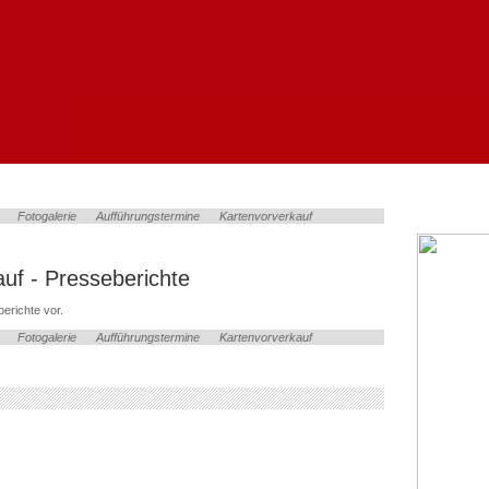
Fotogalerie
Aufführungstermine
Kartenvorverkauf
uf - Presseberichte
erichte vor.
Fotogalerie
Aufführungstermine
Kartenvorverkauf