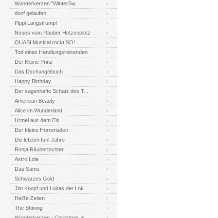
Wunderkerzen "WinterSw...
doof gelaufen
Pippi Langstrumpf
Neues vom Räuber Hotzenplotz
QUASI Musical rockt SO!
Tod eines Handlungsreisenden
Der Kleine Prinz
Das Dschungelbuch
Happy Birthday
Der sagenhafte Schatz des T...
American Beauty
Alice im Wunderland
Urmel aus dem Eis
Der kleine Horrorladen
Die letzten fünf Jahre
Ronja Räubertochter
Astro Lola
Das Sams
Schwarzes Gold
Jim Knopf und Lukas der Lok...
Heiße Zeiten
The Shining
Wunderkerzen - Christmas al...