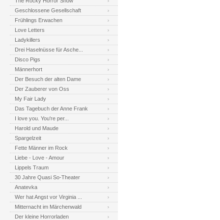
The Rocky Horror Show
Geschlossene Gesellschaft
Frühlings Erwachen
Love Letters
Ladykillers
Drei Haselnüsse für Asche...
Disco Pigs
Männerhort
Der Besuch der alten Dame
Der Zauberer von Oss
My Fair Lady
Das Tagebuch der Anne Frank
I love you. You're per...
Harold und Maude
Spargelzeit
Fette Männer im Rock
Liebe - Love - Amour
Lippels Traum
30 Jahre Quasi So-Theater
Anatevka
Wer hat Angst vor Virginia ...
Mitternacht im Märchenwald
Der kleine Horrorladen