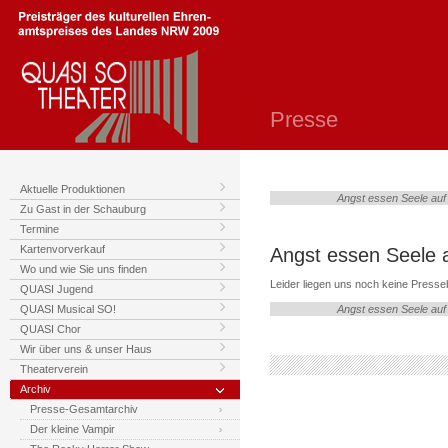
Presse
Aktuelle Produktionen
Angst essen Seele auf
Zu Gast in der Schauburg
Termine
Kartenvorverkauf
Angst essen Seele a
Wo und wie Sie uns finden
Leider liegen uns noch keine Presseb
QUASI Jugend
QUASI Musical SO!
Angst essen Seele auf
QUASI Chor
Wir über uns & unser Haus
Theaterverein
Archiv
Presse-Gesamtarchiv
Der kleine Vampir