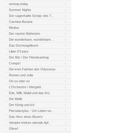
norway.today
Summer Nights
Der sagenhafte Schatz des T...
Carmina Burana
Medea
Der nackte Wahnsinn
Die wunderbare, wunderbare ...
Das Dschungelbuch
Lilian O'Leary
Der Bär / Der Heiratsantrag
Creeps!
Die irren Fahrten des Odysseus
Romeo und Julia
Ob so oder so
L'Orchestre / Hiergebl...
Ede, Willi, Waldi und das Krü
Die Welle
Der König und ich
Pterodactylus - Um Leben un...
Das Herz eines Boxers
Vampire trinken niemals Apf...
Oliver!