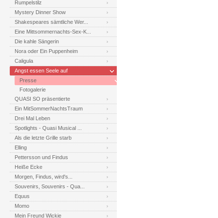
Rumpelstilz
Mystery Dinner Show
Shakespeares sämtliche Wer...
Eine Mittsommernachts-Sex-K...
Die kahle Sängerin
Nora oder Ein Puppenheim
Caligula
Angst essen Seele auf
Presse
Fotogalerie
QUASI SO präsentierte
Ein MitSommerNachtsTraum
Drei Mal Leben
Spotlights - Quasi Musical ...
Als die letzte Grille starb
Elling
Pettersson und Findus
Heiße Ecke
Morgen, Findus, wird's...
Souvenirs, Souvenirs - Qua...
Equus
Momo
Mein Freund Wickie