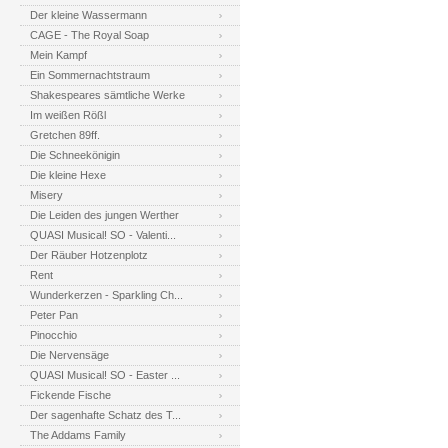
Der kleine Wassermann
CAGE - The Royal Soap
Mein Kampf
Ein Sommernachtstraum
Shakespeares sämtliche Werke
Im weißen Rößl
Gretchen 89ff.
Die Schneekönigin
Die kleine Hexe
Misery
Die Leiden des jungen Werther
QUASI Musical! SO - Valenti...
Der Räuber Hotzenplotz
Rent
Wunderkerzen - Sparkling Ch...
Peter Pan
Pinocchio
Die Nervensäge
QUASI Musical! SO - Easter ...
Fickende Fische
Der sagenhafte Schatz des T...
The Addams Family