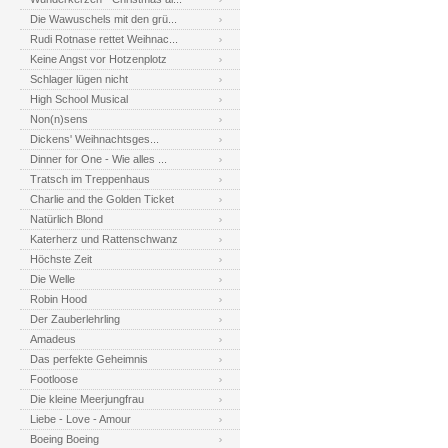
Die Wawuschels mit den grü...
Rudi Rotnase rettet Weihnac...
Keine Angst vor Hotzenplotz
Schlager lügen nicht
High School Musical
Non(n)sens
Dickens' Weihnachtsges...
Dinner for One - Wie alles ...
Tratsch im Treppenhaus
Charlie and the Golden Ticket
Natürlich Blond
Katerherz und Rattenschwanz
Höchste Zeit
Die Welle
Robin Hood
Der Zauberlehrling
Amadeus
Das perfekte Geheimnis
Footloose
Die kleine Meerjungfrau
Liebe - Love - Amour
Boeing Boeing