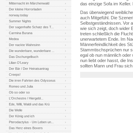
Mitternacht im Märchenwald
das einzige Sofa im Keller.
Der kleine Horrorladen
Das überwiegend weibliche
norway.today
auch Mitgefühl. Die Szene
Summer Nights
Selbstgeständnissen. Vor al
Der sagenhafte Schatz des T...
wie sich zeigt, doch wider 
Carmina Burana
treten schließlich die Flu
unerwartetem Ende. Im Nac
Medea
Männerfeindlichkeit des St
Der nackte Wahnsinn
Stammtischsprüchen nur so
Die wunderbare, wunderbare ...
egal ob nun männlich oder 
Das Dschungelbuch
nun liebt oder hasst, die 
Lilian O'Leary
sollten Mann und Frau sich
Der Bär / Der Heiratsantrag
Creeps!
Die irren Fahrten des Odysseus
Romeo und Julia
Ob so oder so
L'Orchestre / Hiergebl...
Ede, Willi, Waldi und das Krü
Die Welle
Der König und ich
Pterodactylus - Um Leben un...
Das Herz eines Boxers