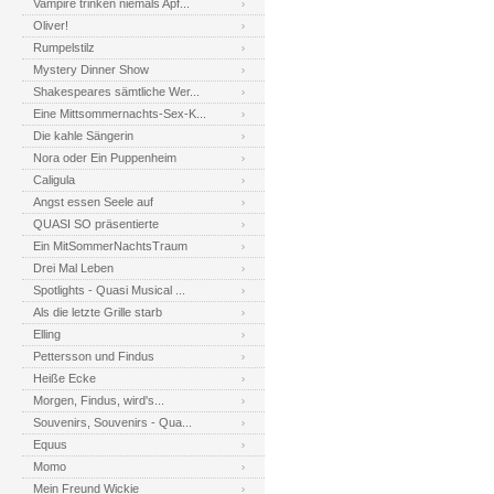
Vampire trinken niemals Apf...
Oliver!
Rumpelstilz
Mystery Dinner Show
Shakespeares sämtliche Wer...
Eine Mittsommernachts-Sex-K...
Die kahle Sängerin
Nora oder Ein Puppenheim
Caligula
Angst essen Seele auf
QUASI SO präsentierte
Ein MitSommerNachtsTraum
Drei Mal Leben
Spotlights - Quasi Musical ...
Als die letzte Grille starb
Elling
Pettersson und Findus
Heiße Ecke
Morgen, Findus, wird's...
Souvenirs, Souvenirs - Qua...
Equus
Momo
Mein Freund Wickie