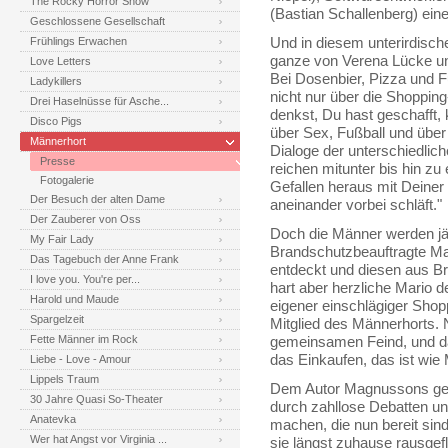
The Rocky Horror Show
(Bastian Schallenberg) ein
Geschlossene Gesellschaft
Frühlings Erwachen
Und in diesem unterirdische
ganze von Verena Lücke un
Love Letters
Bei Dosenbier, Pizza und 
Ladykillers
nicht nur über die Shoppin
Drei Haselnüsse für Asche...
denkst, Du hast geschafft,
Disco Pigs
über Sex, Fußball und über 
Männerhort
Dialoge der unterschiedlic
Presse
reichen mitunter bis hin zu
Fotogalerie
Gefallen heraus mit Deiner
Der Besuch der alten Dame
aneinander vorbei schläft."
Der Zauberer von Oss
Doch die Männer werden jäh 
My Fair Lady
Brandschutzbeauftragte Ma
Das Tagebuch der Anne Frank
entdeckt und diesen aus B
I love you. You're per...
hart aber herzliche Mario de
Harold und Maude
eigener einschlägiger Shop
Spargelzeit
Mitglied des Männerhorts. N
Fette Männer im Rock
gemeinsamen Feind, und da
das Einkaufen, das ist wie 
Liebe - Love - Amour
Lippels Traum
Dem Autor Magnussons geli
30 Jahre Quasi So-Theater
durch zahllose Debatten u
Anatevka
machen, die nun bereit sin
Wer hat Angst vor Virginia ...
sie längst zuhause rausgef