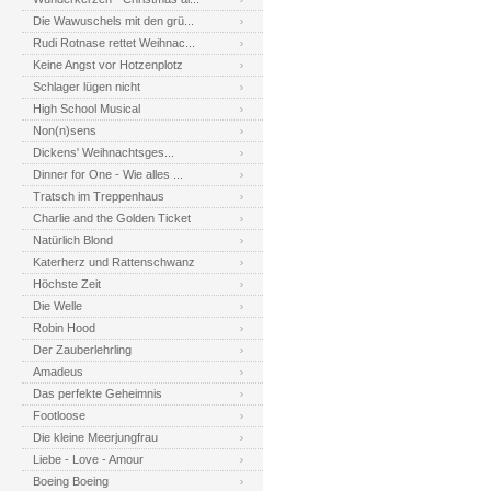
Die Wawuschels mit den grü...
Rudi Rotnase rettet Weihnac...
Keine Angst vor Hotzenplotz
Schlager lügen nicht
High School Musical
Non(n)sens
Dickens' Weihnachtsges...
Dinner for One - Wie alles ...
Tratsch im Treppenhaus
Charlie and the Golden Ticket
Natürlich Blond
Katerherz und Rattenschwanz
Höchste Zeit
Die Welle
Robin Hood
Der Zauberlehrling
Amadeus
Das perfekte Geheimnis
Footloose
Die kleine Meerjungfrau
Liebe - Love - Amour
Boeing Boeing