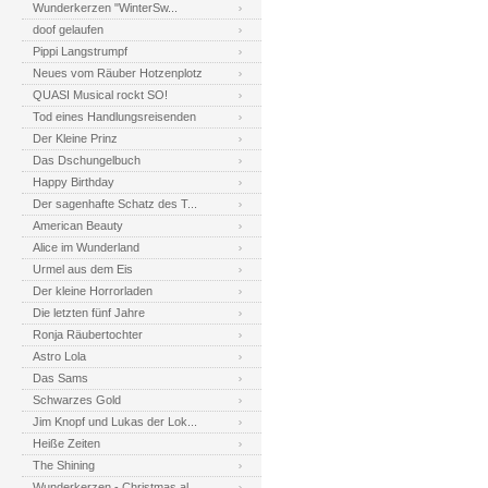
Wunderkerzen "WinterSw...
doof gelaufen
Pippi Langstrumpf
Neues vom Räuber Hotzenplotz
QUASI Musical rockt SO!
Tod eines Handlungsreisenden
Der Kleine Prinz
Das Dschungelbuch
Happy Birthday
Der sagenhafte Schatz des T...
American Beauty
Alice im Wunderland
Urmel aus dem Eis
Der kleine Horrorladen
Die letzten fünf Jahre
Ronja Räubertochter
Astro Lola
Das Sams
Schwarzes Gold
Jim Knopf und Lukas der Lok...
Heiße Zeiten
The Shining
Wunderkerzen - Christmas al...