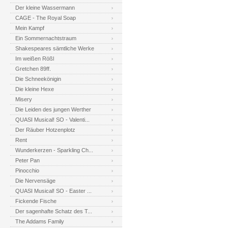
Der kleine Wassermann
CAGE - The Royal Soap
Mein Kampf
Ein Sommernachtstraum
Shakespeares sämtliche Werke
Im weißen Rößl
Gretchen 89ff.
Die Schneekönigin
Die kleine Hexe
Misery
Die Leiden des jungen Werther
QUASI Musical! SO - Valenti...
Der Räuber Hotzenplotz
Rent
Wunderkerzen - Sparkling Ch...
Peter Pan
Pinocchio
Die Nervensäge
QUASI Musical! SO - Easter ...
Fickende Fische
Der sagenhafte Schatz des T...
The Addams Family