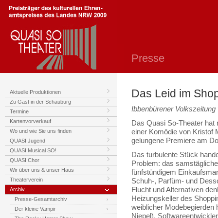
Presse
Das Leid im Sho
Aktuelle Produktionen
Zu Gast in der Schauburg
Ibbenbürener Volkszeitung 
Termine
Kartenvorverkauf
Das Quasi So-Theater hat 
Wo und wie Sie uns finden
einer Komödie von Kristof 
gelungene Premiere am Do
QUASI Jugend
QUASI Musical SO!
Das turbulente Stück hande
QUASI Chor
Problem: das samstägliche
Wir über uns & unser Haus
fünfstündigem Einkaufsmar
Theaterverein
Schuh-, Parfüm- und Desso
Flucht und Alternativen den
Archiv
Heizungskeller des Shoppi
Presse-Gesamtarchiv
weiblicher Modebegierden h
Der kleine Vampir
Niepel), Softwareentwickle