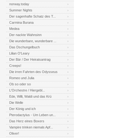
norway.today
Summer Nights
Der sagenhafte Schatz des T...
Carmina Burana
Medea
Der nackte Wahnsinn
Die wunderbare, wunderbare ...
Das Dschungelbuch
Lilian O'Leary
Der Bär / Der Heiratsantrag
Creeps!
Die irren Fahrten des Odysseus
Romeo und Julia
Ob so oder so
L'Orchestre / Hiergebl...
Ede, Willi, Waldi und das Krü
Die Welle
Der König und ich
Pterodactylus - Um Leben un...
Das Herz eines Boxers
Vampire trinken niemals Apf...
Oliver!