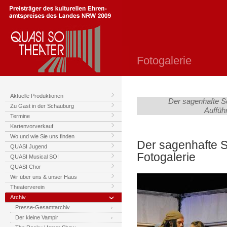
Fotogalerie
Aktuelle Produktionen
Der sagenhafte 
Zu Gast in der Schauburg
Auffüh
Termine
Kartenvorverkauf
Wo und wie Sie uns finden
Der sagenhafte 
QUASI Jugend
Fotogalerie
QUASI Musical SO!
QUASI Chor
Wir über uns & unser Haus
Theaterverein
Archiv
Presse-Gesamtarchiv
Der kleine Vampir