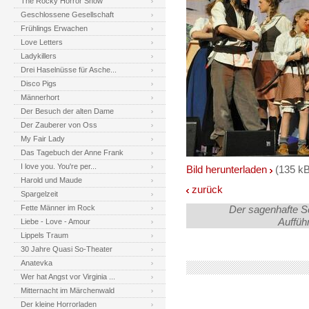
The Rocky Horror Show
Geschlossene Gesellschaft
Frühlings Erwachen
Love Letters
Ladykillers
Drei Haselnüsse für Asche...
Disco Pigs
Männerhort
Der Besuch der alten Dame
Der Zauberer von Oss
My Fair Lady
Das Tagebuch der Anne Frank
I love you. You're per...
Bild herunterladen
(135 kB
Harold und Maude
zurück
Spargelzeit
Fette Männer im Rock
Der sagenhafte 
Auffüh
Liebe - Love - Amour
Lippels Traum
30 Jahre Quasi So-Theater
Anatevka
Wer hat Angst vor Virginia ...
Mitternacht im Märchenwald
Der kleine Horrorladen