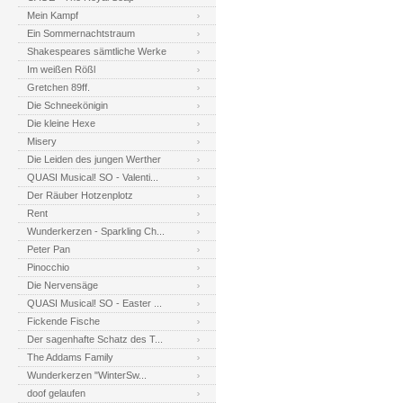
Mein Kampf
Ein Sommernachtstraum
Shakespeares sämtliche Werke
Im weißen Rößl
Gretchen 89ff.
Die Schneekönigin
Die kleine Hexe
Misery
Die Leiden des jungen Werther
QUASI Musical! SO - Valenti...
Der Räuber Hotzenplotz
Rent
Wunderkerzen - Sparkling Ch...
Peter Pan
Pinocchio
Die Nervensäge
QUASI Musical! SO - Easter ...
Fickende Fische
Der sagenhafte Schatz des T...
The Addams Family
Wunderkerzen "WinterSw...
doof gelaufen