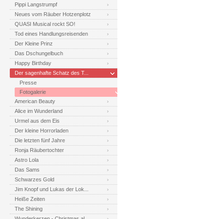
Pippi Langstrumpf
Neues vom Räuber Hotzenplotz
QUASI Musical rockt SO!
Tod eines Handlungsreisenden
Der Kleine Prinz
Das Dschungelbuch
Happy Birthday
Der sagenhafte Schatz des T...
Presse
Fotogalerie
American Beauty
Alice im Wunderland
Urmel aus dem Eis
Der kleine Horrorladen
Die letzten fünf Jahre
Ronja Räubertochter
Astro Lola
Das Sams
Schwarzes Gold
Jim Knopf und Lukas der Lok...
Heiße Zeiten
The Shining
Wunderkerzen - Christmas al...