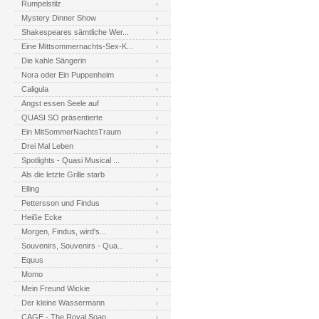
Rumpelstilz
Mystery Dinner Show
Shakespeares sämtliche Wer...
Eine Mittsommernachts-Sex-K...
Die kahle Sängerin
Nora oder Ein Puppenheim
Caligula
Angst essen Seele auf
QUASI SO präsentierte
Ein MitSommerNachtsTraum
Drei Mal Leben
Spotlights - Quasi Musical ...
Als die letzte Grille starb
Elling
Pettersson und Findus
Heiße Ecke
Morgen, Findus, wird's...
Souvenirs, Souvenirs - Qua...
Equus
Momo
Mein Freund Wickie
Der kleine Wassermann
CAGE - The Royal Soap