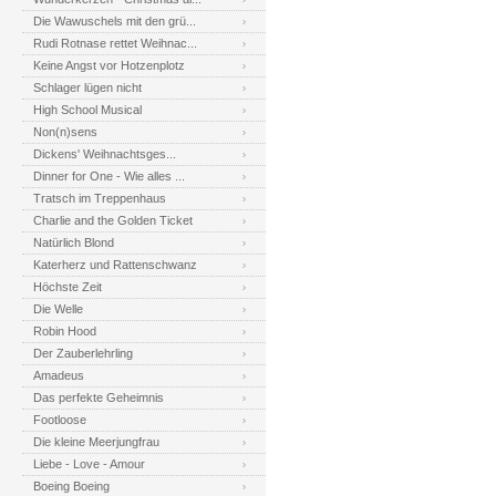
Die Wawuschels mit den grü...
Rudi Rotnase rettet Weihnac...
Keine Angst vor Hotzenplotz
Schlager lügen nicht
High School Musical
Non(n)sens
Dickens' Weihnachtsges...
Dinner for One - Wie alles ...
Tratsch im Treppenhaus
Charlie and the Golden Ticket
Natürlich Blond
Katerherz und Rattenschwanz
Höchste Zeit
Die Welle
Robin Hood
Der Zauberlehrling
Amadeus
Das perfekte Geheimnis
Footloose
Die kleine Meerjungfrau
Liebe - Love - Amour
Boeing Boeing