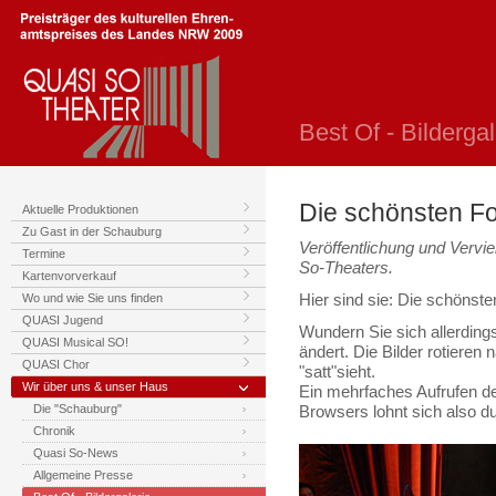
Best Of - Bildergal
Die schönsten F
Aktuelle Produktionen
Zu Gast in der Schauburg
Veröffentlichung und Vervie
Termine
So-Theaters.
Kartenvorverkauf
Wo und wie Sie uns finden
Hier sind sie: Die schönst
QUASI Jugend
Wundern Sie sich allerdings
QUASI Musical SO!
ändert. Die Bilder rotieren
QUASI Chor
"satt"sieht.
Wir über uns & unser Haus
Ein mehrfaches Aufrufen de
Die "Schauburg"
Browsers lohnt sich also du
Chronik
Quasi So-News
Allgemeine Presse