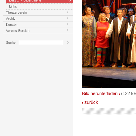
Best Of - Bildergalerie
Links
Theaterverein
Archiv
Kontakt
Vereins-Bereich
Suche
Bild herunterladen
(122 kB
zurück