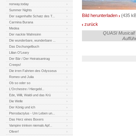
norway.today
Summer Nights
Bild herunterladen
(435 kB
Der sagenhafte Schatz des T...
Carmina Burana
zurück
Medea
QUASI Musical! 
Der nackte Wahnsinn
Auffüh
Die wunderbare, wunderbare ...
Das Dschungelbuch
Lilian O'Leary
Der Bär / Der Heiratsantrag
Creeps!
Die irren Fahrten des Odysseus
Romeo und Julia
Ob so oder so
L'Orchestre / Hiergebl...
Ede, Willi, Waldi und das Krü
Die Welle
Der König und ich
Pterodactylus - Um Leben un...
Das Herz eines Boxers
Vampire trinken niemals Apf...
Oliver!