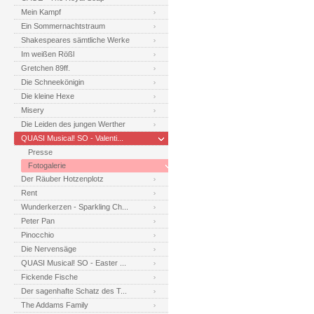
Mein Kampf
Ein Sommernachtstraum
Shakespeares sämtliche Werke
Im weißen Rößl
Gretchen 89ff.
Die Schneekönigin
Die kleine Hexe
Misery
Die Leiden des jungen Werther
QUASI Musical! SO - Valenti...
Presse
Fotogalerie
Der Räuber Hotzenplotz
Rent
Wunderkerzen - Sparkling Ch...
Peter Pan
Pinocchio
Die Nervensäge
QUASI Musical! SO - Easter ...
Fickende Fische
Der sagenhafte Schatz des T...
The Addams Family