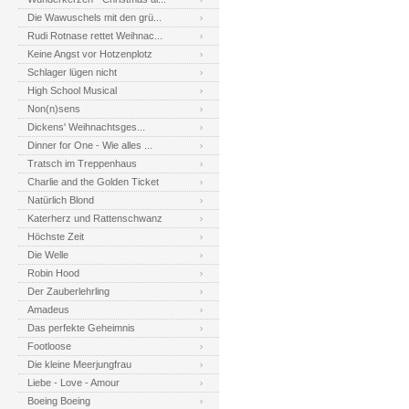
Die Wawuschels mit den grü...
Rudi Rotnase rettet Weihnac...
Keine Angst vor Hotzenplotz
Schlager lügen nicht
High School Musical
Non(n)sens
Dickens' Weihnachtsges...
Dinner for One - Wie alles ...
Tratsch im Treppenhaus
Charlie and the Golden Ticket
Natürlich Blond
Katerherz und Rattenschwanz
Höchste Zeit
Die Welle
Robin Hood
Der Zauberlehrling
Amadeus
Das perfekte Geheimnis
Footloose
Die kleine Meerjungfrau
Liebe - Love - Amour
Boeing Boeing