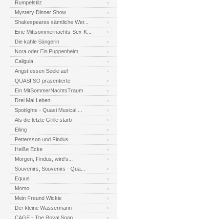
Rumpelstilz
Mystery Dinner Show
Shakespeares sämtliche Wer...
Eine Mittsommernachts-Sex-K...
Die kahle Sängerin
Nora oder Ein Puppenheim
Caligula
Angst essen Seele auf
QUASI SO präsentierte
Ein MitSommerNachtsTraum
Drei Mal Leben
Spotlights - Quasi Musical ...
Als die letzte Grille starb
Elling
Pettersson und Findus
Heiße Ecke
Morgen, Findus, wird's...
Souvenirs, Souvenirs - Qua...
Equus
Momo
Mein Freund Wickie
Der kleine Wassermann
CAGE - The Royal Soap