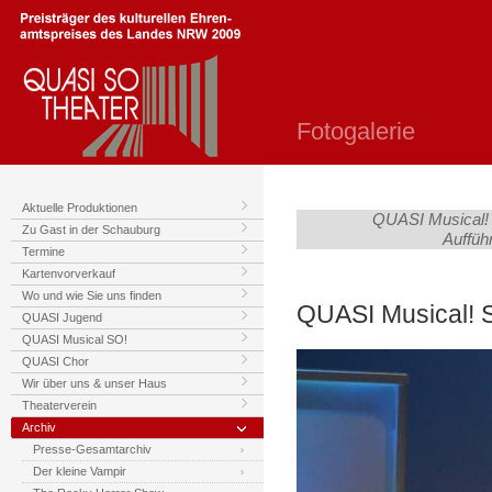
Fotogalerie
Aktuelle Produktionen
QUASI Musical! 
Zu Gast in der Schauburg
Auffüh
Termine
Kartenvorverkauf
Wo und wie Sie uns finden
QUASI Musical! SO
QUASI Jugend
QUASI Musical SO!
QUASI Chor
Wir über uns & unser Haus
Theaterverein
Archiv
Presse-Gesamtarchiv
Der kleine Vampir