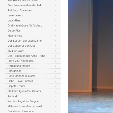
The Rocky Horror Show
Geschlossene Gesellschaft
Frühlings Erwachen
Love Letters
Ladykillers
Drei Haselnüsse für Asche...
Disco Pigs
Männerhort
Der Besuch der alten Dame
Der Zauberer von Oss
My Fair Lady
Das Tagebuch der Anne Frank
I love you. You're per...
Harold und Maude
Spargelzeit
Fette Männer im Rock
Liebe - Love - Amour
Lippels Traum
30 Jahre Quasi So-Theater
Anatevka
Wer hat Angst vor Virginia ...
Mitternacht im Märchenwald
Der kleine Horrorladen