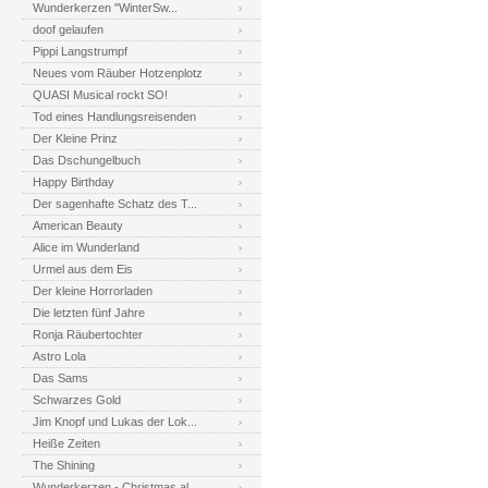
Wunderkerzen "WinterSw...
doof gelaufen
Pippi Langstrumpf
Neues vom Räuber Hotzenplotz
QUASI Musical rockt SO!
Tod eines Handlungsreisenden
Der Kleine Prinz
Das Dschungelbuch
Happy Birthday
Der sagenhafte Schatz des T...
American Beauty
Alice im Wunderland
Urmel aus dem Eis
Der kleine Horrorladen
Die letzten fünf Jahre
Ronja Räubertochter
Astro Lola
Das Sams
Schwarzes Gold
Jim Knopf und Lukas der Lok...
Heiße Zeiten
The Shining
Wunderkerzen - Christmas al...