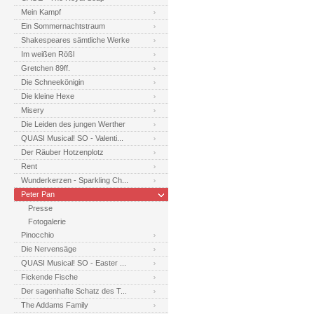
Mein Kampf
Ein Sommernachtstraum
Shakespeares sämtliche Werke
Im weißen Rößl
Gretchen 89ff.
Die Schneekönigin
Die kleine Hexe
Misery
Die Leiden des jungen Werther
QUASI Musical! SO - Valenti...
Der Räuber Hotzenplotz
Rent
Wunderkerzen - Sparkling Ch...
Peter Pan
Presse
Fotogalerie
Pinocchio
Die Nervensäge
QUASI Musical! SO - Easter ...
Fickende Fische
Der sagenhafte Schatz des T...
The Addams Family