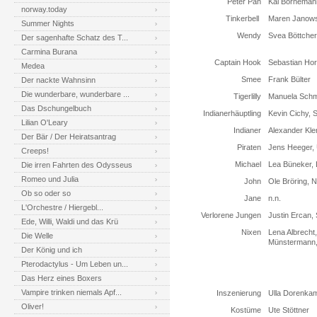
Peter Pan
Kai Borneman
norway.today
Tinkerbell
Maren Janows
Summer Nights
Wendy
Svea Böttcher
Der sagenhafte Schatz des T...
Carmina Burana
Captain Hook
Sebastian Ho
Medea
Smee
Frank Bülter
Der nackte Wahnsinn
Die wunderbare, wunderbare ...
Tigerlilly
Manuela Sch
Das Dschungelbuch
Indianerhäuptling
Kevin Cichy, 
Lilian O'Leary
Indianer
Alexander Kle
Der Bär / Der Heiratsantrag
Piraten
Jens Heeger, 
Creeps!
Michael
Lea Büneker,
Die irren Fahrten des Odysseus
Romeo und Julia
John
Ole Bröring, 
Ob so oder so
Jane
n.n.
L'Orchestre / Hiergebl...
Verlorene Jungen
Justin Ercan,
Ede, Willi, Waldi und das Krü
Nixen
Lena Albrecht
Die Welle
Münstermann,
Der König und ich
Pterodactylus - Um Leben un...
Das Herz eines Boxers
Vampire trinken niemals Apf...
Inszenierung
Ulla Dorenkam
Oliver!
Kostüme
Ute Stöttner