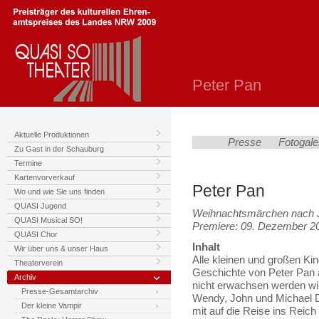
Peter Pan
Aktuelle Produktionen
Presse
Fotogale
Zu Gast in der Schauburg
Termine
Kartenvorverkauf
Peter Pan
Wo und wie Sie uns finden
QUASI Jugend
Weihnachtsmärchen nach 
QUASI Musical SO!
Premiere: 09. Dezember 2
QUASI Chor
Inhalt
Wir über uns & unser Haus
Alle kleinen und großen Ki
Theaterverein
Geschichte von Peter Pan 
Archiv
nicht erwachsen werden will
Presse-Gesamtarchiv
Wendy, John und Michael D
Der kleine Vampir
mit auf die Reise ins Reic