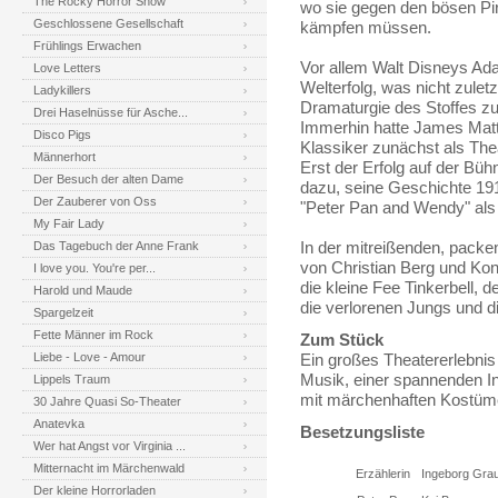
The Rocky Horror Show
wo sie gegen den bösen P
Geschlossene Gesellschaft
kämpfen müssen.
Frühlings Erwachen
Vor allem Walt Disneys Ad
Love Letters
Welterfolg, was nicht zuletz
Ladykillers
Dramaturgie des Stoffes zu
Drei Haselnüsse für Asche...
Immerhin hatte James Matt
Disco Pigs
Klassiker zunächst als Thea
Männerhort
Erst der Erfolg auf der Büh
Der Besuch der alten Dame
dazu, seine Geschichte 191
Der Zauberer von Oss
"Peter Pan and Wendy" als
My Fair Lady
Das Tagebuch der Anne Frank
In der mitreißenden, packe
von Christian Berg und Kon
I love you. You're per...
die kleine Fee Tinkerbell, d
Harold und Maude
die verlorenen Jungs und di
Spargelzeit
Fette Männer im Rock
Zum Stück
Liebe - Love - Amour
Ein großes Theatererlebnis
Musik, einer spannenden I
Lippels Traum
mit märchenhaften Kostüm
30 Jahre Quasi So-Theater
Anatevka
Besetzungsliste
Wer hat Angst vor Virginia ...
Mitternacht im Märchenwald
Erzählerin
Ingeborg Gra
Der kleine Horrorladen