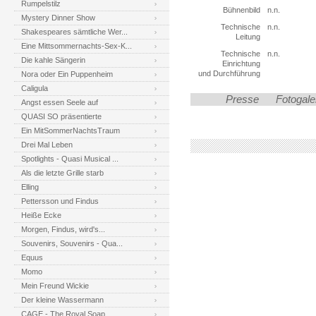
Rumpelstilz
Bühnenbild
n.n.
Mystery Dinner Show
Technische
n.n.
Shakespeares sämtliche Wer...
Leitung
Eine Mittsommernachts-Sex-K...
Technische
n.n.
Die kahle Sängerin
Einrichtung
und Durchführung
Nora oder Ein Puppenheim
Caligula
Presse
Fotogale
Angst essen Seele auf
QUASI SO präsentierte
Ein MitSommerNachtsTraum
Drei Mal Leben
Spotlights - Quasi Musical ...
Als die letzte Grille starb
Elling
Pettersson und Findus
Heiße Ecke
Morgen, Findus, wird's...
Souvenirs, Souvenirs - Qua...
Equus
Momo
Mein Freund Wickie
Der kleine Wassermann
CAGE - The Royal Soap