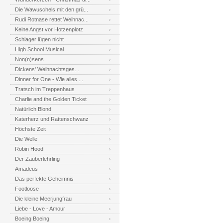
Die Wawuschels mit den grü...
Rudi Rotnase rettet Weihnac...
Keine Angst vor Hotzenplotz
Schlager lügen nicht
High School Musical
Non(n)sens
Dickens' Weihnachtsges...
Dinner for One - Wie alles ...
Tratsch im Treppenhaus
Charlie and the Golden Ticket
Natürlich Blond
Katerherz und Rattenschwanz
Höchste Zeit
Die Welle
Robin Hood
Der Zauberlehrling
Amadeus
Das perfekte Geheimnis
Footloose
Die kleine Meerjungfrau
Liebe - Love - Amour
Boeing Boeing