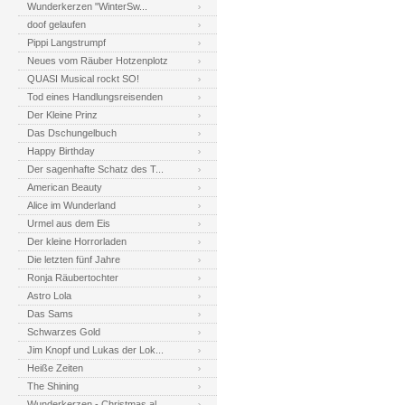
Wunderkerzen "WinterSw...
doof gelaufen
Pippi Langstrumpf
Neues vom Räuber Hotzenplotz
QUASI Musical rockt SO!
Tod eines Handlungsreisenden
Der Kleine Prinz
Das Dschungelbuch
Happy Birthday
Der sagenhafte Schatz des T...
American Beauty
Alice im Wunderland
Urmel aus dem Eis
Der kleine Horrorladen
Die letzten fünf Jahre
Ronja Räubertochter
Astro Lola
Das Sams
Schwarzes Gold
Jim Knopf und Lukas der Lok...
Heiße Zeiten
The Shining
Wunderkerzen - Christmas al...