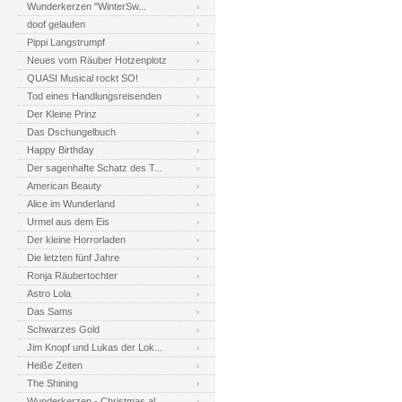
Wunderkerzen "WinterSw...
doof gelaufen
Pippi Langstrumpf
Neues vom Räuber Hotzenplotz
QUASI Musical rockt SO!
Tod eines Handlungsreisenden
Der Kleine Prinz
Das Dschungelbuch
Happy Birthday
Der sagenhafte Schatz des T...
American Beauty
Alice im Wunderland
Urmel aus dem Eis
Der kleine Horrorladen
Die letzten fünf Jahre
Ronja Räubertochter
Astro Lola
Das Sams
Schwarzes Gold
Jim Knopf und Lukas der Lok...
Heiße Zeiten
The Shining
Wunderkerzen - Christmas al...