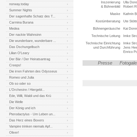
Inszenierung
Ulla Dor
norway.today
& Bühnenbild
Robert R
Summer Nights
Maske
Kathrin B
Der sagenhafte Schatz des T...
Kostümberatung
Ute Stött
Carmina Burana
Medea
Bühnengeräusche
Kai Dor
Der nackte Wahnsinn
Technische Leitung
Imke Str
Die wunderbare, wunderbare ...
Technische Einrichtung
Imke Str
Das Dschungelbuch
und Durchführung
Jens Heeg
Enrico Po
Lilian O'Leary
Der Bär / Der Heiratsantrag
Presse
Fotogale
Creeps!
Die irren Fahrten des Odysseus
Romeo und Julia
Ob so oder so
L'Orchestre / Hiergebl...
Ede, Willi, Waldi und das Krü
Die Welle
Der König und ich
Pterodactylus - Um Leben un...
Das Herz eines Boxers
Vampire trinken niemals Apf...
Oliver!