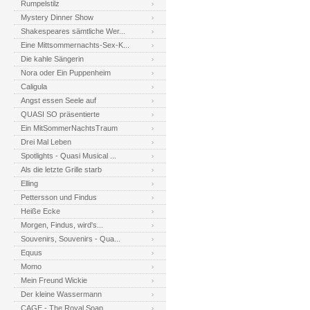
Rumpelstilz
Mystery Dinner Show
Shakespeares sämtliche Wer...
Eine Mittsommernachts-Sex-K...
Die kahle Sängerin
Nora oder Ein Puppenheim
Caligula
Angst essen Seele auf
QUASI SO präsentierte
Ein MitSommerNachtsTraum
Drei Mal Leben
Spotlights - Quasi Musical ...
Als die letzte Grille starb
Elling
Pettersson und Findus
Heiße Ecke
Morgen, Findus, wird's...
Souvenirs, Souvenirs - Qua...
Equus
Momo
Mein Freund Wickie
Der kleine Wassermann
CAGE - The Royal Soap