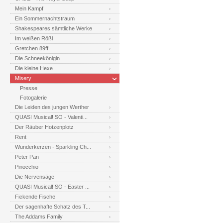
Mein Kampf
Ein Sommernachtstraum
Shakespeares sämtliche Werke
Im weißen Rößl
Gretchen 89ff.
Die Schneekönigin
Die kleine Hexe
Misery
Presse
Fotogalerie
Die Leiden des jungen Werther
QUASI Musical! SO - Valenti...
Der Räuber Hotzenplotz
Rent
Wunderkerzen - Sparkling Ch...
Peter Pan
Pinocchio
Die Nervensäge
QUASI Musical! SO - Easter ...
Fickende Fische
Der sagenhafte Schatz des T...
The Addams Family