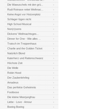
Die Wawuschels mit den grü...
Rudi Rotnase rettet Weihnac...
Keine Angst vor Hotzenplotz
Schlager lügen nicht
High School Musical
Non(n)sens
Dickens' Weihnachtsges...
Dinner for One - Wie alles ...
Tratsch im Treppenhaus
Charlie and the Golden Ticket
Natürlich Blond
Katerherz und Rattenschwanz
Höchste Zeit
Die Welle
Robin Hood
Der Zauberlehrling
Amadeus
Das perfekte Geheimnis
Footloose
Die kleine Meerjungfrau
Liebe - Love - Amour
Boeing Boeing