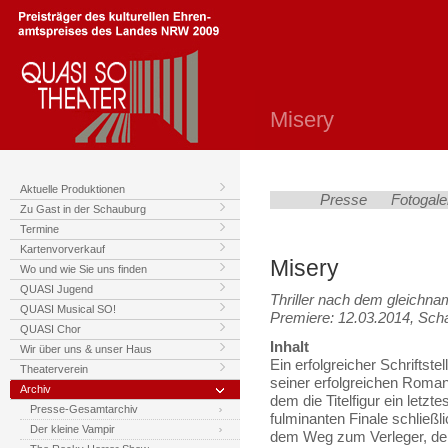
Misery
Aktuelle Produktionen
Presse
Fotogale
Zu Gast in der Schauburg
Termine
Kartenvorverkauf
Misery
Wo und wie Sie uns finden
QUASI Jugend
Thriller nach dem gleichn
QUASI Musical SO!
Premiere: 12.03.2014, Sch
QUASI Chor
Inhalt
Wir über uns & unser Haus
Ein erfolgreicher Schriftste
Theaterverein
seiner erfolgreichen Roman
Archiv
dem die Titelfigur ein letzte
Presse-Gesamtarchiv
fulminanten Finale schließl
Der kleine Vampir
dem Weg zum Verleger, der