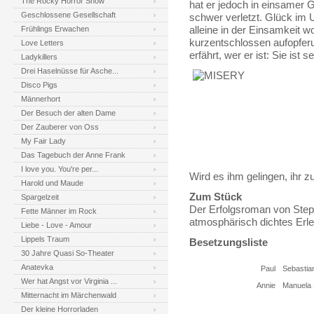
The Rocky Horror Show
hat er jedoch in einsamer 
Geschlossene Gesellschaft
schwer verletzt. Glück im U
Frühlings Erwachen
alleine in der Einsamkeit wo
kurzentschlossen aufopferu
Love Letters
erfährt, wer er ist: Sie ist 
Ladykillers
Drei Haselnüsse für Asche...
Disco Pigs
Männerhort
Der Besuch der alten Dame
Der Zauberer von Oss
My Fair Lady
Das Tagebuch der Anne Frank
I love you. You're per...
Wird es ihm gelingen, ihr
Harold und Maude
Zum Stück
Spargelzeit
Der Erfolgsroman von Steph
Fette Männer im Rock
atmosphärisch dichtes Erle
Liebe - Love - Amour
Lippels Traum
Besetzungsliste
30 Jahre Quasi So-Theater
Anatevka
Paul
Sebastia
Wer hat Angst vor Virginia ...
Annie
Manuela
Mitternacht im Märchenwald
Der kleine Horrorladen