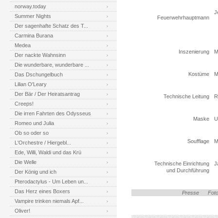
norway.today
J
Summer Nights
Feuerwehrhauptmann
Der sagenhafte Schatz des T...
Carmina Burana
Medea
Inszenierung
M
Der nackte Wahnsinn
Die wunderbare, wunderbare ...
Kostüme
M
Das Dschungelbuch
Lilian O'Leary
Der Bär / Der Heiratsantrag
Technische Leitung
R
Creeps!
Die irren Fahrten des Odysseus
Maske
U
Romeo und Julia
Ob so oder so
Soufflage
M
L'Orchestre / Hiergebl...
Ede, Willi, Waldi und das Krü
Die Welle
Technische Einrichtung
J
und Durchführung
Der König und ich
Pterodactylus - Um Leben un...
Das Herz eines Boxers
Presse
Foto
Vampire trinken niemals Apf...
Oliver!