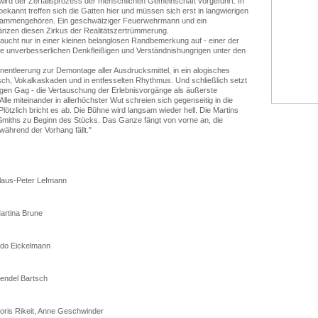
ird der Zerfallsprozess der menschlichen Gemeinschaft vorgeführt. In
bekannt treffen sich die Gatten hier und müssen sich erst in langwierigen
sammengehören. Ein geschwätziger Feuerwehrmann und ein
nzen diesen Zirkus der Realitätszertrümmerung.
taucht nur in einer kleinen belanglosen Randbemerkung auf - einer der
ie unverbesserlichen Denkfleißigen und Verständnishungrigen unter den
nnentleerung zur Demontage aller Ausdrucksmittel, in ein alogisches
ch, Vokalkaskaden und in entfesselten Rhythmus. Und schließlich setzt
igen Gag - die Vertauschung der Erlebnisvorgänge als äußerste
le miteinander in allerhöchster Wut schreien sich gegenseitig in die
lötzlich bricht es ab. Die Bühne wird langsam wieder hell. Die Martins
e Smiths zu Beginn des Stücks. Das Ganze fängt von vorne an, die
ährend der Vorhang fällt."
laus-Peter Lefmann
artina Brune
do Eickelmann
endel Bartsch
oris Rikeit, Anne Geschwinder