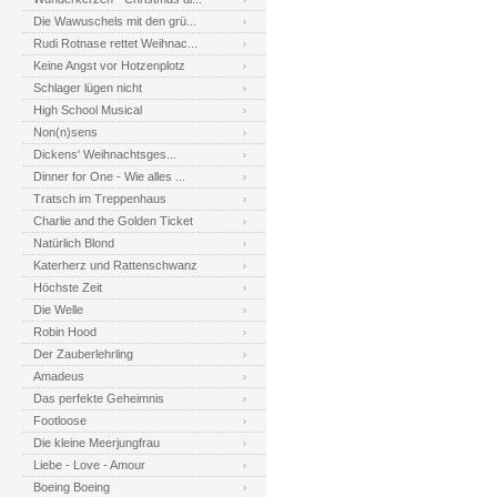
Die Wawuschels mit den grü...
Rudi Rotnase rettet Weihnac...
Keine Angst vor Hotzenplotz
Schlager lügen nicht
High School Musical
Non(n)sens
Dickens' Weihnachtsges...
Dinner for One - Wie alles ...
Tratsch im Treppenhaus
Charlie and the Golden Ticket
Natürlich Blond
Katerherz und Rattenschwanz
Höchste Zeit
Die Welle
Robin Hood
Der Zauberlehrling
Amadeus
Das perfekte Geheimnis
Footloose
Die kleine Meerjungfrau
Liebe - Love - Amour
Boeing Boeing