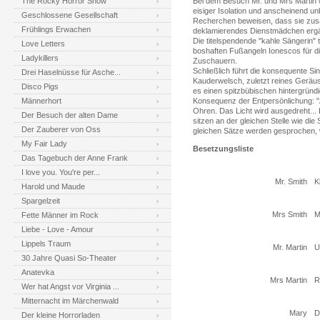
The Rocky Horror Show
Bei dem Besuch Mr. und Mrs Martin w
eisiger Isolation und anscheinend un
Geschlossene Gesellschaft
Recherchen beweisen, dass sie zu
Frühlings Erwachen
deklamierendes Dienstmädchen ergä
Die titelspendende "kahle Sängerin" 
Love Letters
boshaften Fußangeln Ionescos für d
Ladykillers
Zuschauern.
Schließlich führt die konsequente Si
Drei Haselnüsse für Asche...
Kauderwelsch, zuletzt reines Geräus
Disco Pigs
es einen spitzbübischen hintergründ
Männerhort
Konsequenz der Entpersönlichung: "Al
Ohren. Das Licht wird ausgedreht... P
Der Besuch der alten Dame
sitzen an der gleichen Stelle wie di
Der Zauberer von Oss
gleichen Sätze werden gesprochen, w
My Fair Lady
Besetzungsliste
Das Tagebuch der Anne Frank
I love you. You're per...
Mr. Smith
K
Harold und Maude
Spargelzeit
Mrs Smith
M
Fette Männer im Rock
Liebe - Love - Amour
Lippels Traum
Mr. Martin
U
30 Jahre Quasi So-Theater
Anatevka
Mrs Martin
R
Wer hat Angst vor Virginia ...
Mitternacht im Märchenwald
Mary
D
Der kleine Horrorladen