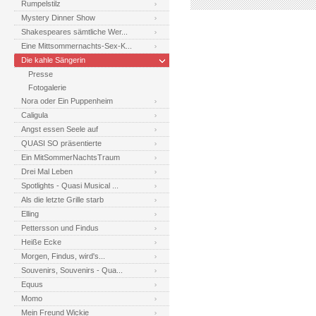
Rumpelstilz
Mystery Dinner Show
Shakespeares sämtliche Wer...
Eine Mittsommernachts-Sex-K...
Die kahle Sängerin
Presse
Fotogalerie
Nora oder Ein Puppenheim
Caligula
Angst essen Seele auf
QUASI SO präsentierte
Ein MitSommerNachtsTraum
Drei Mal Leben
Spotlights - Quasi Musical ...
Als die letzte Grille starb
Elling
Pettersson und Findus
Heiße Ecke
Morgen, Findus, wird's...
Souvenirs, Souvenirs - Qua...
Equus
Momo
Mein Freund Wickie