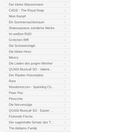
Der kleine Wassermann
CAGE - The Royal Soap
Mein Kampf
Ein Sommernachtstraum
Shakespeares sämtliche Werke
Im weißen Rößl
Gretchen 89ff.
Die Schneekönigin
Die kleine Hexe
Misery
Die Leiden des jungen Werther
QUASI Musical! SO - Valenti...
Der Räuber Hotzenplotz
Rent
Wunderkerzen - Sparkling Ch...
Peter Pan
Pinocchio
Die Nervensäge
QUASI Musical! SO - Easter ...
Fickende Fische
Der sagenhafte Schatz des T...
The Addams Family