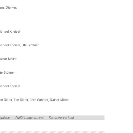
ens Dierkes
ichael Kneisel
ichael Kneisel, Ute Stöttner
ainer Möller
te Stöttner
ichael Kneisel
an Rikeit, Tim Rikeit, Jörn Schäfer, Rainer Möller
galerie
Aufführungstermine
Kartenvorverkauf