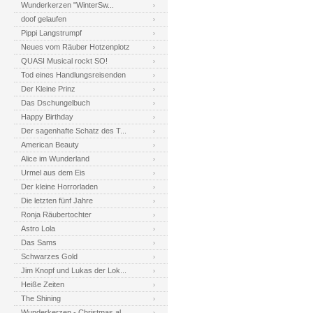
Wunderkerzen "WinterSw...
doof gelaufen
Pippi Langstrumpf
Neues vom Räuber Hotzenplotz
QUASI Musical rockt SO!
Tod eines Handlungsreisenden
Der Kleine Prinz
Das Dschungelbuch
Happy Birthday
Der sagenhafte Schatz des T...
American Beauty
Alice im Wunderland
Urmel aus dem Eis
Der kleine Horrorladen
Die letzten fünf Jahre
Ronja Räubertochter
Astro Lola
Das Sams
Schwarzes Gold
Jim Knopf und Lukas der Lok...
Heiße Zeiten
The Shining
Wunderkerzen - Christmas al...