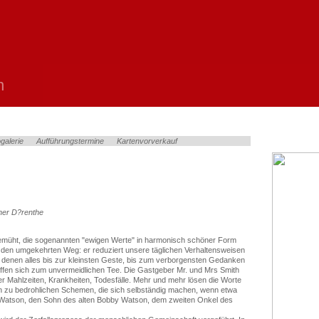
n
galerie
Aufführungstermine
Kartenvorverkauf
cher D?renthe
emüht, die sogenannten "ewigen Werte" in harmonisch schöner Form
 den umgekehrten Weg: er reduziert unsere täglichen Verhaltensweisen
 denen alles bis zur kleinsten Geste, bis zum verborgensten Gedanken
reffen sich zum unvermeidlichen Tee. Die Gastgeber Mr. und Mrs Smith
er Mahlzeiten, Krankheiten, Todesfälle. Mehr und mehr lösen die Worte
en zu bedrohlichen Schemen, die sich selbständig machen, wenn etwa
 Watson, den Sohn des alten Bobby Watson, dem zweiten Onkel des