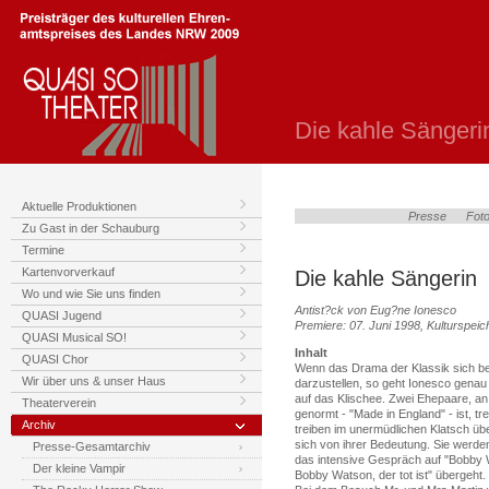
Die kahle Sängeri
Aktuelle Produktionen
Presse
Foto
Zu Gast in der Schauburg
Termine
Kartenvorverkauf
Die kahle Sängerin
Wo und wie Sie uns finden
Antist?ck von Eug?ne Ionesco
QUASI Jugend
Premiere: 07. Juni 1998, Kulturspei
QUASI Musical SO!
Inhalt
QUASI Chor
Wenn das Drama der Klassik sich b
Wir über uns & unser Haus
darzustellen, so geht Ionesco genau
auf das Klischee. Zwei Ehepaare, an
Theaterverein
genormt - "Made in England" - ist, t
Archiv
treiben im unermüdlichen Klatsch üb
sich von ihrer Bedeutung. Sie werd
Presse-Gesamtarchiv
das intensive Gespräch auf "Bobby
Der kleine Vampir
Bobby Watson, der tot ist" übergeht.