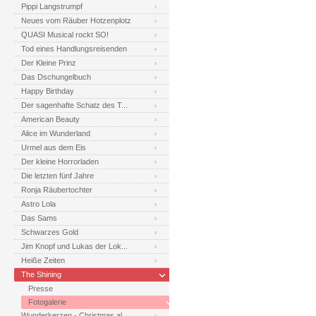
Pippi Langstrumpf
Neues vom Räuber Hotzenplotz
QUASI Musical rockt SO!
Tod eines Handlungsreisenden
Der Kleine Prinz
Das Dschungelbuch
Happy Birthday
Der sagenhafte Schatz des T...
American Beauty
Alice im Wunderland
Urmel aus dem Eis
Der kleine Horrorladen
Die letzten fünf Jahre
Ronja Räubertochter
Astro Lola
Das Sams
Schwarzes Gold
Jim Knopf und Lukas der Lok...
Heiße Zeiten
The Shining
Presse
Fotogalerie
Wunderkerzen - Christmas al...