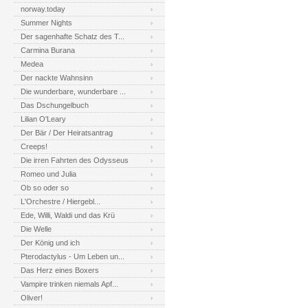
norway.today
Summer Nights
Der sagenhafte Schatz des T...
Carmina Burana
Medea
Der nackte Wahnsinn
Die wunderbare, wunderbare ...
Das Dschungelbuch
Lilian O'Leary
Der Bär / Der Heiratsantrag
Creeps!
Die irren Fahrten des Odysseus
Romeo und Julia
Ob so oder so
L'Orchestre / Hiergebl...
Ede, Willi, Waldi und das Krü
Die Welle
Der König und ich
Pterodactylus - Um Leben un...
Das Herz eines Boxers
Vampire trinken niemals Apf...
Oliver!