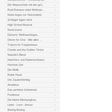
Die Wawuschels mit den grü...
Rudi Rotnase rettet Weihnac...
Keine Angst vor Hotzenplotz
Schlager lügen nicht
High School Musical
Non(n)sens
Dickens' Weihnachtsges...
Dinner for One - Wie alles ...
Tratsch im Treppenhaus
Charlie and the Golden Ticket
Natürlich Blond
Katerherz und Rattenschwanz
Höchste Zeit
Die Welle
Robin Hood
Der Zauberlehrling
Amadeus
Das perfekte Geheimnis
Footloose
Die kleine Meerjungfrau
Liebe - Love - Amour
Boeing Boeing