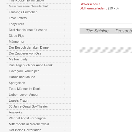
The Rocky Horror Show
Bildvorschau
Geschlossene Gesellschaft
Bild herunterladen
(19 kB)
Frühlings Erwachen
Love Letters
Ladykillers
Drei Haselnüsse für Asche...
The Shining
Presseb
Disco Pigs
Männerhort
Der Besuch der alten Dame
Der Zauberer von Oss
My Fair Lady
Das Tagebuch der Anne Frank
I love you. You're per...
Harold und Maude
Spargelzeit
Fette Männer im Rock
Liebe - Love - Amour
Lippels Traum
30 Jahre Quasi So-Theater
Anatevka
Wer hat Angst vor Virginia ...
Mitternacht im Märchenwald
Der kleine Horrorladen