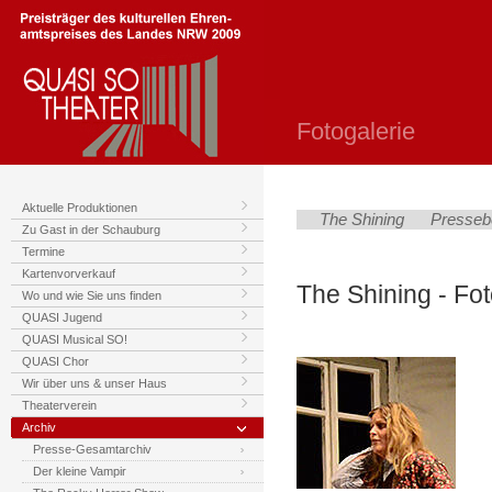
Fotogalerie
Aktuelle Produktionen
The Shining
Presseb
Zu Gast in der Schauburg
Termine
Kartenvorverkauf
The Shining - Fot
Wo und wie Sie uns finden
QUASI Jugend
QUASI Musical SO!
QUASI Chor
Wir über uns & unser Haus
Theaterverein
Archiv
Presse-Gesamtarchiv
Der kleine Vampir