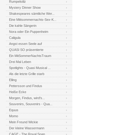
Rumpelstilz
Mystery Dinner Show
Shakespeares sämtliche Wer...
Eine Mittsommernachts-Sex-K...
Die kahle Sängerin
Nora oder Ein Puppenheim
Caligula
Angst essen Seele auf
QUASI SO präsentierte
Ein MitSommerNachtsTraum
Drei Mal Leben
Spotlights - Quasi Musical ...
Als die letzte Grille starb
Elling
Pettersson und Findus
Heiße Ecke
Morgen, Findus, wird's...
Souvenirs, Souvenirs - Qua...
Equus
Momo
Mein Freund Wickie
Der kleine Wassermann
CAGE - The Royal Soap