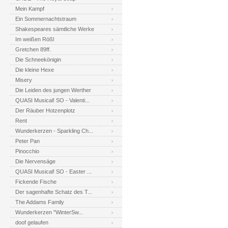
Mein Kampf
Ein Sommernachtstraum
Shakespeares sämtliche Werke
Im weißen Rößl
Gretchen 89ff.
Die Schneekönigin
Die kleine Hexe
Misery
Die Leiden des jungen Werther
QUASI Musical! SO - Valenti...
Der Räuber Hotzenplotz
Rent
Wunderkerzen - Sparkling Ch...
Peter Pan
Pinocchio
Die Nervensäge
QUASI Musical! SO - Easter ...
Fickende Fische
Der sagenhafte Schatz des T...
The Addams Family
Wunderkerzen "WinterSw...
doof gelaufen