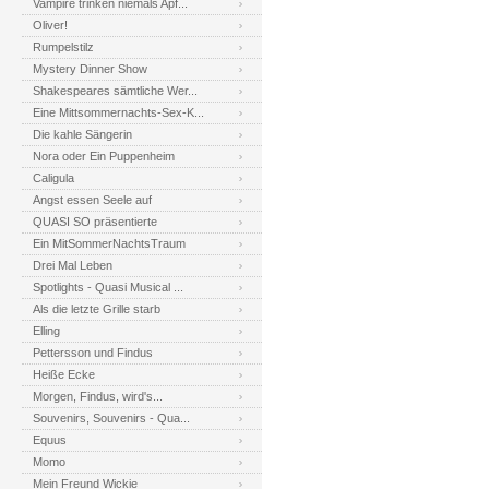
Vampire trinken niemals Apf...
Oliver!
Rumpelstilz
Mystery Dinner Show
Shakespeares sämtliche Wer...
Eine Mittsommernachts-Sex-K...
Die kahle Sängerin
Nora oder Ein Puppenheim
Caligula
Angst essen Seele auf
QUASI SO präsentierte
Ein MitSommerNachtsTraum
Drei Mal Leben
Spotlights - Quasi Musical ...
Als die letzte Grille starb
Elling
Pettersson und Findus
Heiße Ecke
Morgen, Findus, wird's...
Souvenirs, Souvenirs - Qua...
Equus
Momo
Mein Freund Wickie