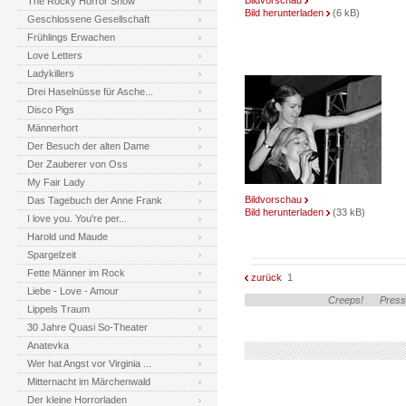
Bildvorschau
The Rocky Horror Show
Bild herunterladen
(6 kB)
Geschlossene Gesellschaft
Frühlings Erwachen
Love Letters
Ladykillers
Drei Haselnüsse für Asche...
Disco Pigs
Männerhort
Der Besuch der alten Dame
Der Zauberer von Oss
My Fair Lady
Bildvorschau
Das Tagebuch der Anne Frank
Bild herunterladen
(33 kB)
I love you. You're per...
Harold und Maude
Spargelzeit
Fette Männer im Rock
zurück
1
Liebe - Love - Amour
Creeps!
Press
Lippels Traum
30 Jahre Quasi So-Theater
Anatevka
Wer hat Angst vor Virginia ...
Mitternacht im Märchenwald
Der kleine Horrorladen