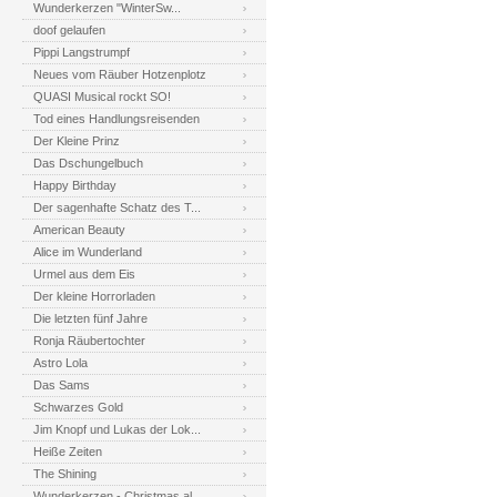
Wunderkerzen "WinterSw...
doof gelaufen
Pippi Langstrumpf
Neues vom Räuber Hotzenplotz
QUASI Musical rockt SO!
Tod eines Handlungsreisenden
Der Kleine Prinz
Das Dschungelbuch
Happy Birthday
Der sagenhafte Schatz des T...
American Beauty
Alice im Wunderland
Urmel aus dem Eis
Der kleine Horrorladen
Die letzten fünf Jahre
Ronja Räubertochter
Astro Lola
Das Sams
Schwarzes Gold
Jim Knopf und Lukas der Lok...
Heiße Zeiten
The Shining
Wunderkerzen - Christmas al...