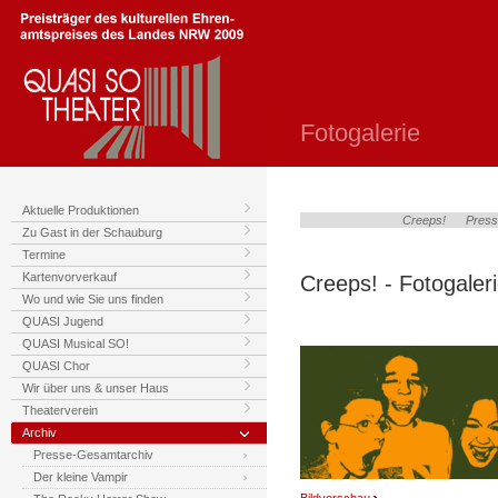
Fotogalerie
Aktuelle Produktionen
Creeps!
Press
Zu Gast in der Schauburg
Termine
Kartenvorverkauf
Creeps! - Fotogaler
Wo und wie Sie uns finden
QUASI Jugend
QUASI Musical SO!
QUASI Chor
Wir über uns & unser Haus
Theaterverein
Archiv
Presse-Gesamtarchiv
Der kleine Vampir