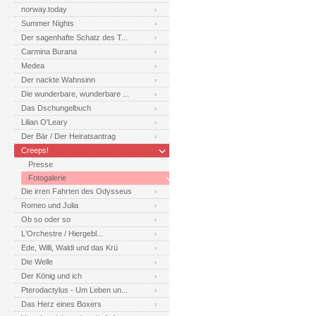
norway.today
Summer Nights
Der sagenhafte Schatz des T...
Carmina Burana
Medea
Der nackte Wahnsinn
Die wunderbare, wunderbare ...
Das Dschungelbuch
Lilian O'Leary
Der Bär / Der Heiratsantrag
Creeps!
Presse
Fotogalerie
Die irren Fahrten des Odysseus
Romeo und Julia
Ob so oder so
L'Orchestre / Hiergebl...
Ede, Willi, Waldi und das Krü
Die Welle
Der König und ich
Pterodactylus - Um Leben un...
Das Herz eines Boxers