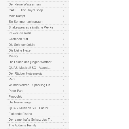
Der kleine Wassermann
CAGE - The Royal Soap
Mein Kampf
Ein Sommernachtstraum
Shakespeares sämtliche Werke
Im weißen Rößl
Gretchen 89ff.
Die Schneekönigin
Die kleine Hexe
Misery
Die Leiden des jungen Werther
QUASI Musical! SO - Valenti...
Der Räuber Hotzenplotz
Rent
Wunderkerzen - Sparkling Ch...
Peter Pan
Pinocchio
Die Nervensäge
QUASI Musical! SO - Easter ...
Fickende Fische
Der sagenhafte Schatz des T...
The Addams Family