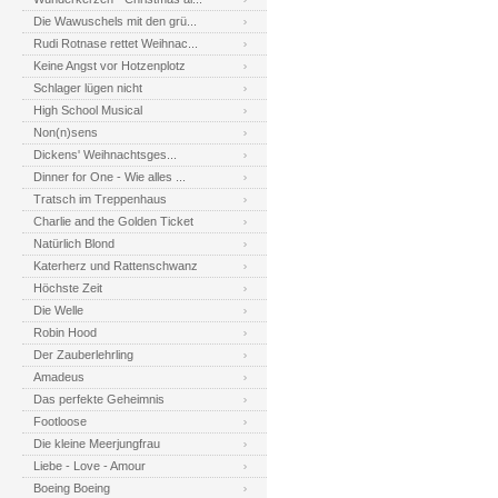
Die Wawuschels mit den grü...
Rudi Rotnase rettet Weihnac...
Keine Angst vor Hotzenplotz
Schlager lügen nicht
High School Musical
Non(n)sens
Dickens' Weihnachtsges...
Dinner for One - Wie alles ...
Tratsch im Treppenhaus
Charlie and the Golden Ticket
Natürlich Blond
Katerherz und Rattenschwanz
Höchste Zeit
Die Welle
Robin Hood
Der Zauberlehrling
Amadeus
Das perfekte Geheimnis
Footloose
Die kleine Meerjungfrau
Liebe - Love - Amour
Boeing Boeing