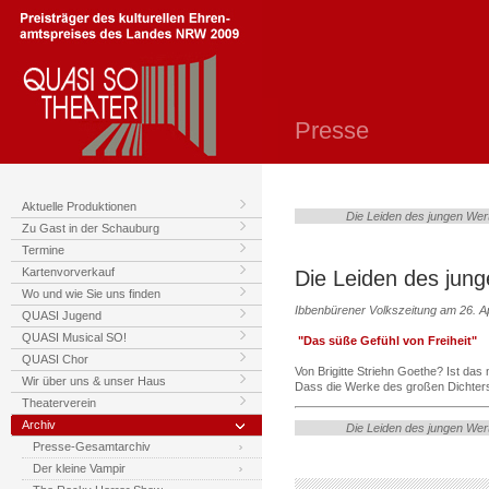
Presse
Aktuelle Produktionen
Die Leiden des jungen Wer
Zu Gast in der Schauburg
Termine
Kartenvorverkauf
Die Leiden des jung
Wo und wie Sie uns finden
Ibbenbürener Volkszeitung am 26. Ap
QUASI Jugend
QUASI Musical SO!
"Das süße Gefühl von Freiheit"
QUASI Chor
Von Brigitte Striehn Goethe? Ist das
Wir über uns & unser Haus
Dass die Werke des großen Dichter
Theaterverein
Archiv
Die Leiden des jungen Wer
Presse-Gesamtarchiv
Der kleine Vampir