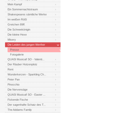
Mein Kampf
Ein Sommernachtstraum
Shakespeares sämtliche Werke
Im weißen Rößl
Gretchen 89ff.
Die Schneekönigin
Die kleine Hexe
Misery
Die Leiden des jungen Werther
Presse
Fotogalerie
QUASI Musical! SO - Valenti...
Der Räuber Hotzenplotz
Rent
Wunderkerzen - Sparkling Ch...
Peter Pan
Pinocchio
Die Nervensäge
QUASI Musical! SO - Easter ...
Fickende Fische
Der sagenhafte Schatz des T...
The Addams Family