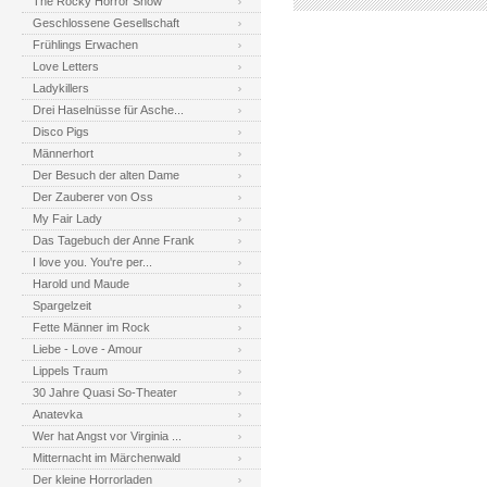
The Rocky Horror Show
Geschlossene Gesellschaft
Frühlings Erwachen
Love Letters
Ladykillers
Drei Haselnüsse für Asche...
Disco Pigs
Männerhort
Der Besuch der alten Dame
Der Zauberer von Oss
My Fair Lady
Das Tagebuch der Anne Frank
I love you. You're per...
Harold und Maude
Spargelzeit
Fette Männer im Rock
Liebe - Love - Amour
Lippels Traum
30 Jahre Quasi So-Theater
Anatevka
Wer hat Angst vor Virginia ...
Mitternacht im Märchenwald
Der kleine Horrorladen