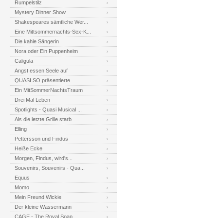
Rumpelstilz
Mystery Dinner Show
Shakespeares sämtliche Wer...
Eine Mittsommernachts-Sex-K...
Die kahle Sängerin
Nora oder Ein Puppenheim
Caligula
Angst essen Seele auf
QUASI SO präsentierte
Ein MitSommerNachtsTraum
Drei Mal Leben
Spotlights - Quasi Musical ...
Als die letzte Grille starb
Elling
Pettersson und Findus
Heiße Ecke
Morgen, Findus, wird's...
Souvenirs, Souvenirs - Qua...
Equus
Momo
Mein Freund Wickie
Der kleine Wassermann
CAGE - The Royal Soap