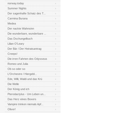
norway.today
Summer Nights
Der sagenhafte Schatz des T...
Carmina Burana
Medea
Der nackte Wahnsinn
Die wunderbare, wunderbare ...
Das Dschungelbuch
Lilian O'Leary
Der Bär / Der Heiratsantrag
Creeps!
Die irren Fahrten des Odysseus
Romeo und Julia
Ob so oder so
L'Orchestre / Hiergebl...
Ede, Willi, Waldi und das Krü
Die Welle
Der König und ich
Pterodactylus - Um Leben un...
Das Herz eines Boxers
Vampire trinken niemals Apf...
Oliver!