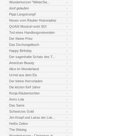
Wunderkerzen "WinterSw...
doof gelaufen
Pippi Langstrumpf
Neues vom Räuber Hotzenplotz
QUASI Musical rockt SO!
Tod eines Handlungsreisenden
Der Kleine Prinz
Das Dschungelbuch
Happy Birthday
Der sagenhafte Schatz des T...
American Beauty
Alice im Wunderland
Urmel aus dem Eis
Der kleine Horrorladen
Die letzten fünf Jahre
Ronja Räubertochter
Astro Lola
Das Sams
Schwarzes Gold
Jim Knopf und Lukas der Lok...
Heiße Zeiten
The Shining
Wunderkerzen - Christmas al...