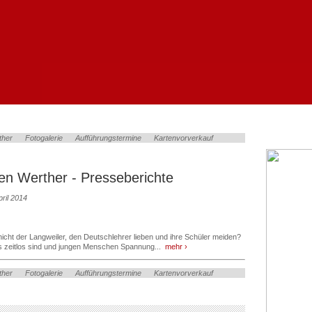
ther
Fotogalerie
Aufführungstermine
Kartenvorverkauf
en Werther - Presseberichte
ril 2014
 nicht der Langweiler, den Deutschlehrer lieben und ihre Schüler meiden?
s zeitlos sind und jungen Menschen Spannung...
mehr ›
ther
Fotogalerie
Aufführungstermine
Kartenvorverkauf