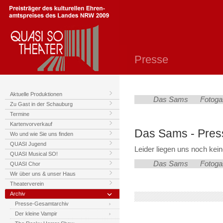
Presse
Aktuelle Produktionen
Das Sams
Fotogal
Zu Gast in der Schauburg
Termine
Kartenvorverkauf
Das Sams - Pres
Wo und wie Sie uns finden
QUASI Jugend
Leider liegen uns noch kein
QUASI Musical SO!
Das Sams
Fotogal
QUASI Chor
Wir über uns & unser Haus
Theaterverein
Archiv
Presse-Gesamtarchiv
Der kleine Vampir