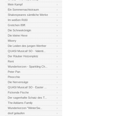
Mein Kampf
Ein Sommernachtstraum
Shakespeares sämtliche Werke
Im weißen Rößl
Gretchen 89ff.
Die Schneekönigin
Die kleine Hexe
Misery
Die Leiden des jungen Werther
QUASI Musical! SO - Valenti...
Der Räuber Hotzenplotz
Rent
Wunderkerzen - Sparkling Ch...
Peter Pan
Pinocchio
Die Nervensäge
QUASI Musical! SO - Easter ...
Fickende Fische
Der sagenhafte Schatz des T...
The Addams Family
Wunderkerzen "WinterSw...
doof gelaufen