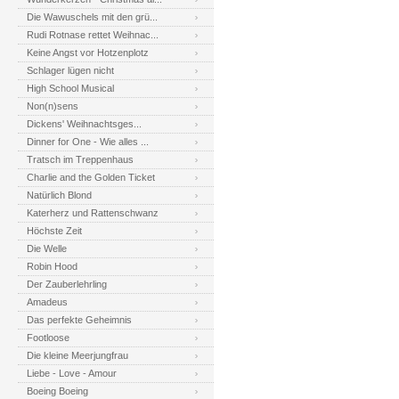
Die Wawuschels mit den grü...
Rudi Rotnase rettet Weihnac...
Keine Angst vor Hotzenplotz
Schlager lügen nicht
High School Musical
Non(n)sens
Dickens' Weihnachtsges...
Dinner for One - Wie alles ...
Tratsch im Treppenhaus
Charlie and the Golden Ticket
Natürlich Blond
Katerherz und Rattenschwanz
Höchste Zeit
Die Welle
Robin Hood
Der Zauberlehrling
Amadeus
Das perfekte Geheimnis
Footloose
Die kleine Meerjungfrau
Liebe - Love - Amour
Boeing Boeing