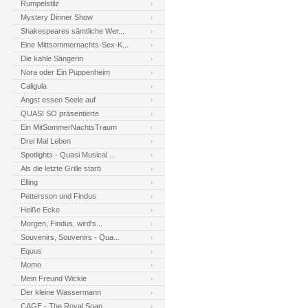
Rumpelstilz
Mystery Dinner Show
Shakespeares sämtliche Wer...
Eine Mittsommernachts-Sex-K...
Die kahle Sängerin
Nora oder Ein Puppenheim
Caligula
Angst essen Seele auf
QUASI SO präsentierte
Ein MitSommerNachtsTraum
Drei Mal Leben
Spotlights - Quasi Musical ...
Als die letzte Grille starb
Elling
Pettersson und Findus
Heiße Ecke
Morgen, Findus, wird's...
Souvenirs, Souvenirs - Qua...
Equus
Momo
Mein Freund Wickie
Der kleine Wassermann
CAGE - The Royal Soap