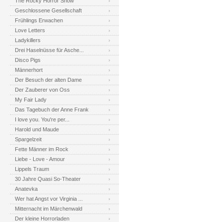
The Rocky Horror Show
Geschlossene Gesellschaft
Frühlings Erwachen
Love Letters
Ladykillers
Drei Haselnüsse für Asche...
Disco Pigs
Männerhort
Der Besuch der alten Dame
Der Zauberer von Oss
My Fair Lady
Das Tagebuch der Anne Frank
I love you. You're per...
Harold und Maude
Spargelzeit
Fette Männer im Rock
Liebe - Love - Amour
Lippels Traum
30 Jahre Quasi So-Theater
Anatevka
Wer hat Angst vor Virginia ...
Mitternacht im Märchenwald
Der kleine Horrorladen