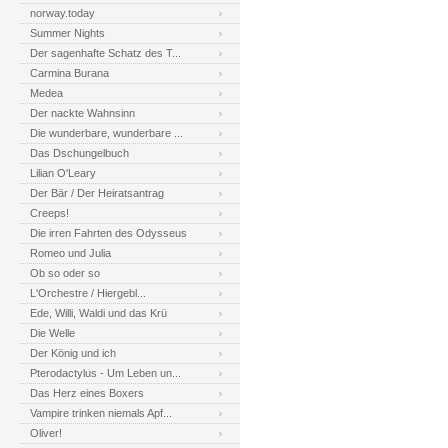
norway.today
Summer Nights
Der sagenhafte Schatz des T...
Carmina Burana
Medea
Der nackte Wahnsinn
Die wunderbare, wunderbare ...
Das Dschungelbuch
Lilian O'Leary
Der Bär / Der Heiratsantrag
Creeps!
Die irren Fahrten des Odysseus
Romeo und Julia
Ob so oder so
L'Orchestre / Hiergebl...
Ede, Willi, Waldi und das Krü
Die Welle
Der König und ich
Pterodactylus - Um Leben un...
Das Herz eines Boxers
Vampire trinken niemals Apf...
Oliver!