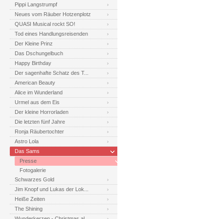
Pippi Langstrumpf
Neues vom Räuber Hotzenplotz
QUASI Musical rockt SO!
Tod eines Handlungsreisenden
Der Kleine Prinz
Das Dschungelbuch
Happy Birthday
Der sagenhafte Schatz des T...
American Beauty
Alice im Wunderland
Urmel aus dem Eis
Der kleine Horrorladen
Die letzten fünf Jahre
Ronja Räubertochter
Astro Lola
Das Sams
Presse
Fotogalerie
Schwarzes Gold
Jim Knopf und Lukas der Lok...
Heiße Zeiten
The Shining
Wunderkerzen - Christmas al...